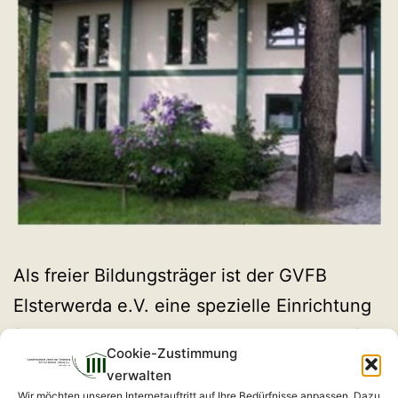
Als freier Bildungsträger ist der GVFB
Elsterwerda e.V. eine spezielle Einrichtung
für Bildungsdienstleistungen und nimmt für
Cookie-Zustimmung
die Region Elbe-Elster in vielfältiger Weise
verwalten
wirtschaftsfördernde Aufgaben wahr. Die
Wir möchten unseren Internetauftritt auf Ihre Bedürfnisse anpassen. Dazu