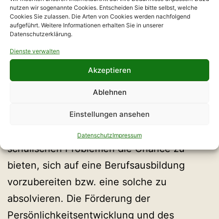
nutzen wir sogenannte Cookies. Entscheiden Sie bitte selbst, welche
Gründungsväter des Vereins hatten sich
Cookies Sie zulassen. Die Arten von Cookies werden nachfolgend
aufgeführt. Weitere Informationen erhalten Sie in unserer
1991 der Idee verschrieben, wegfallende
Datenschutzerklärung.
betriebliche Ausbildungsplätze durch
Dienste verwalten
außerbetriebliche Ausbildung zu
Akzeptieren
kompensieren. Damit wurde aber auch die
Ablehnen
Möglichkeit geschaffen, sozial
Einstellungen ansehen
benachteiligten bzw. lernbehinderten
Jugendlichen mit familiären und/oder
Datenschutz
Impressum
schulischen Problemen die Chance zu
bieten, sich auf eine Berufsausbildung
vorzubereiten bzw. eine solche zu
absolvieren. Die Förderung der
Persönlichkeitsentwicklung und des