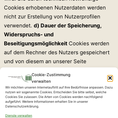
Cookies erhobenen Nutzerdaten werden
nicht zur Erstellung von Nutzerprofilen
verwendet.
d) Dauer der Speicherung,
Widerspruchs- und
Beseitigungsmöglichkeit
Cookies werden
auf dem Rechner des Nutzers gespeichert
und von diesem an unserer Seite
übermittelt. Daher haben Sie als Nutzer
Cookie-Zustimmung
auch die volle Kontrolle über die
verwalten
Verwendung von Cookies. Durch eine
Wir möchten unseren Internetauftritt auf Ihre Bedürfnisse anpassen. Dazu
nutzen wir sogenannte Cookies. Entscheiden Sie bitte selbst, welche
Änderung der Einstellungen in Ihrem
Cookies Sie zulassen. Die Arten von Cookies werden nachfolgend
aufgeführt. Weitere Informationen erhalten Sie in unserer
Internetbrowser können Sie die
Datenschutzerklärung.
Übertragung von Cookies deaktivieren oder
Dienste verwalten