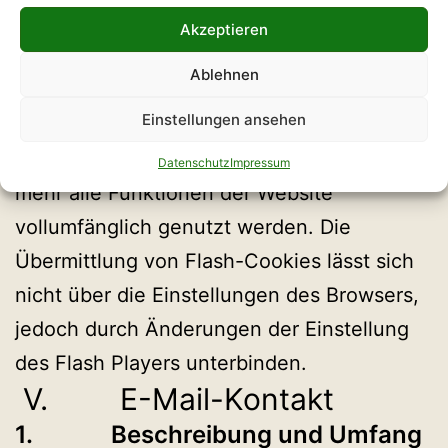
einschränken. Bereits gespeicherte
Akzeptieren
Cookies können jederzeit gelöscht werden.
Ablehnen
Dies kann auch automatisiert erfolgen.
Einstellungen ansehen
Werden Cookies für unsere Website
deaktiviert, können möglicherweise nicht
Datenschutz
Impressum
mehr alle Funktionen der Website
vollumfänglich genutzt werden. Die
Übermittlung von Flash-Cookies lässt sich
nicht über die Einstellungen des Browsers,
jedoch durch Änderungen der Einstellung
des Flash Players unterbinden.
V. E-Mail-Kontakt
1. Beschreibung und Umfang