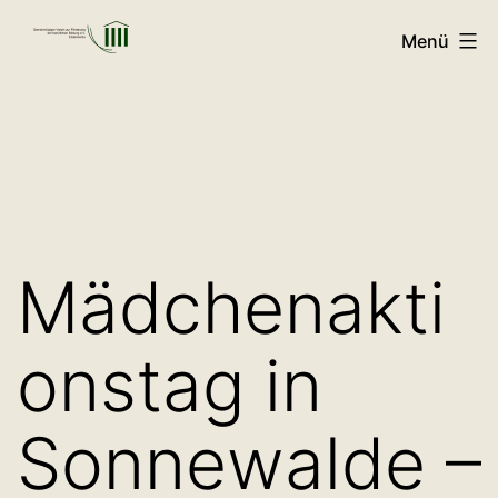
Zum
Menü
Inhalt
GVFB
springen
Mädchenakti
onstag in
Sonnewalde –