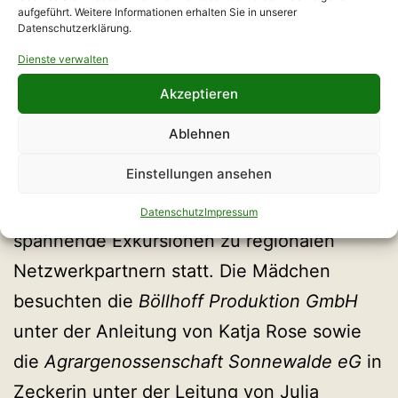
Veranstaltung war es, das Selbstvertrauen
aufgeführt. Weitere Informationen erhalten Sie in unserer
Datenschutzerklärung.
der Mädchen zu stärken, neue
Dienste verwalten
Perspektiven zu eröffnen und ihnen Mut zu
Akzeptieren
machen, ihre Talente zu entdecken.
Ablehnen
Die Veranstaltung begann mit einer
Einstellungen ansehen
Begrüßung durch den Bürgermeister.
Ergänzend zu den Workshops fanden zwei
Datenschutz
Impressum
spannende Exkursionen zu regionalen
Netzwerkpartnern statt. Die Mädchen
besuchten die
Böllhoff Produktion GmbH
unter der Anleitung von Katja Rose sowie
die
Agrargenossenschaft Sonnewalde
eG
in
Zeckerin unter der Leitung von Julia