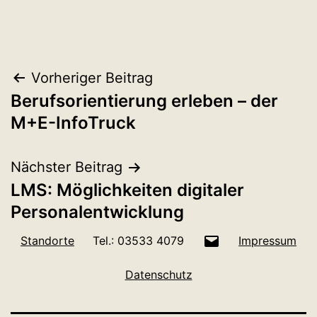
Beitragsnavigation
Vorheriger Beitrag
Berufsorientierung erleben – der
M+E-InfoTruck
Nächster Beitrag
LMS: Möglichkeiten digitaler
Personalentwicklung
E-
Standorte
Tel.: 03533 4079
Impressum
Mail
Datenschutz