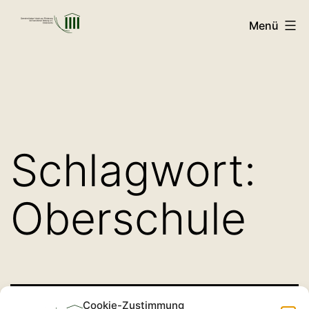
Zum
Menü
Inhalt
GVFB
springen
Schlagwort:
Oberschule
Cookie-Zustimmung