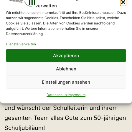
verwalten
Wir möchten unseren Internetauftritt auf Ihre Bedürfnisse anpassen. Dazu
nutzen wir sogenannte Cookies. Entscheiden Sie bitte selbst, welche
50 Jahre Oscar-
Cookies Sie zulassen. Die Arten von Cookies werden nachfolgend
aufgeführt. Weitere Informationen erhalten Sie in unserer
Kjellberg-Oberschule
Datenschutzerklärung.
Dienste verwalten
Akzeptieren
Seit vielen Jahren besteht die sehr gute,
äußerst produktiveund vertrauensvolle
Ablehnen
Kooperation zwischen der Oscar-Kjellberg-
Einstellungen ansehen
Oberschule in Finsterwalde und unserer
Datenschutz
Impressum
Bildungseinrichtung. Der GVFB gratuliert
und wünscht der Schulleiterin und ihrem
gesamten Team alles Gute zum 50-jährigen
Schuljubiläum!