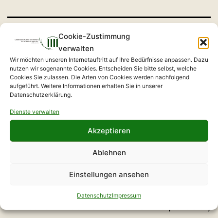
Cookie-Zustimmung
verwalten
Wir möchten unseren Internetauftritt auf Ihre Bedürfnisse anpassen. Dazu
Digital mit uns
nutzen wir sogenannte Cookies. Entscheiden Sie bitte selbst, welche
Cookies Sie zulassen. Die Arten von Cookies werden nachfolgend
aufgeführt. Weitere Informationen erhalten Sie in unserer
Datenschutzerklärung.
Im Rahmen des Programms Pflege vor Ort
Dienste verwalten
(PvO) unterstützen das Amt Kleine Elster
Akzeptieren
(Niederlausitz) und der GVFB seit
Ablehnen
November 2025 pflegende Angehörige,
Personen, die von Pflegebedürftigkeit
Einstellungen ansehen
bedroht sind sowie pflegebedürftige
Datenschutz
Impressum
Menschen In den Ortsteilen Crinitz, Gröbitz,