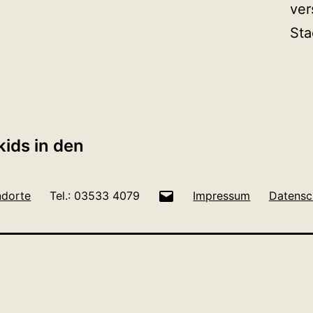
ver
Sta
tion
ids in den
E-
ndorte
Tel.: 03533 4079
Impressum
Datensc
Mail