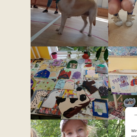
Wir
sog