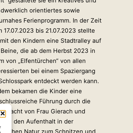
ht“ gestaltete sie ein kreatives und
dwerklich orientiertes sowie
urnahes Ferienprogramm. In der Zeit
 17.07.2023 bis 21.07.2023 stellte
 mit den Kindern eine Stadtralley auf
 Beine, die ab dem Herbst 2023 in
m von „Elfentürchen“ von allen
eressierten bei einem Spaziergang
Schlosspark entdeckt werden kann.
em bekamen die Kinder eine
schlussreiche Führung durch die
urwacht von Frau Gierach und
zten den Aufenthalt in der
r
mischen Natur zum Schnitzen und
e