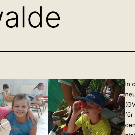
alde
In 
neu
(GV
für
dem