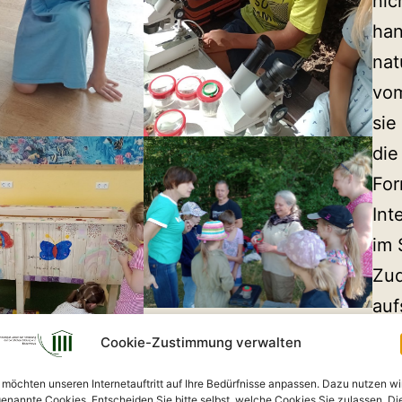
nic
han
nat
vom
sie
die
For
Int
im 
Zud
auf
hdr
Nat
Cookie-Zustimmung verwalten
nut
 möchten unseren Internetauftritt auf Ihre Bedürfnisse anpassen. Dazu nutzen wi
hei
enannte Cookies. Entscheiden Sie bitte selbst, welche Cookies Sie zulassen. Di