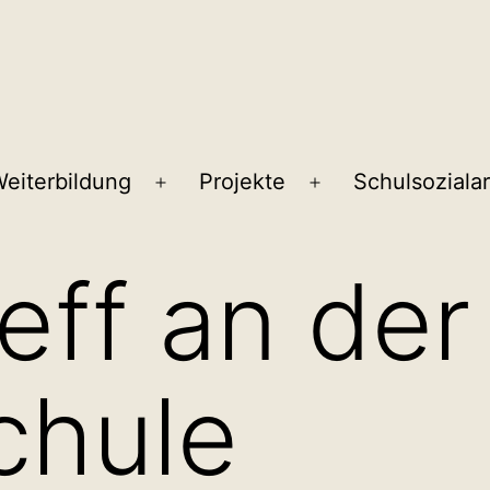
eiterbildung
Projekte
Schulsozialar
ü
Menü
Menü
en
öffnen
öffnen
eff an der
chule