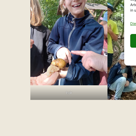
Art
in 
Die
hdr