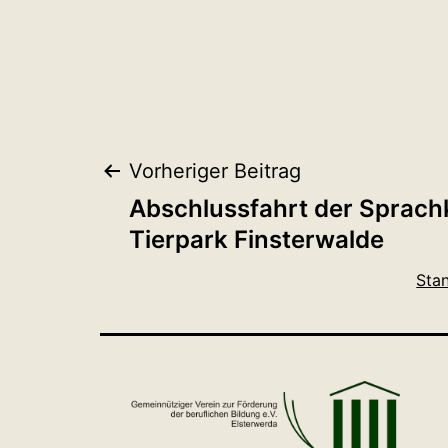
Beitragsnaviga
Vorheriger Beitrag
Abschlussfahrt der Sprachk
Tierpark Finsterwalde
Sta