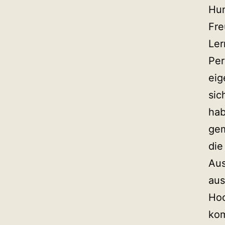
Hun
Fre
Ler
Per
eig
sic
hab
gem
die
Aus
aus
Hoc
kom