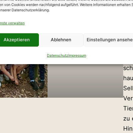
en von Cookies werden nachfolgend aufgeführt. Weitere Informationen erhalten 
Bau
unserer Datenschutzerklärung.
nste verwalten
Bes
The
Akzeptieren
Ablehnen
Einstellungen anseh
Pfö
hdr
Datenschutz
Impressum
erm
sch
hau
Sel
Ver
Tie
zu
Hin