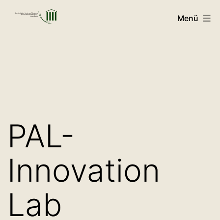
Zum
Menü
Inhalt
GVFB
springen
PAL-
Innovation
Lab