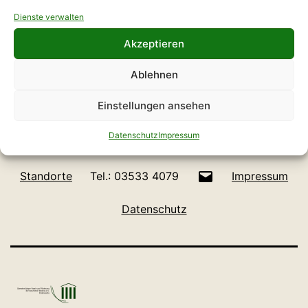
Dienste verwalten
Akzeptieren
GVFB „Ergolino“
Ablehnen
Die kreative Medienwerkstatt zum Aufholen
Einstellungen ansehen
nach Corona
Datenschutz
Impressum
E-
Standorte
Tel.: 03533 4079
Impressum
Mail
Datenschutz