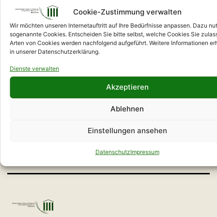
Cookie-Zustimmung verwalten
Wir möchten unseren Internetauftritt auf Ihre Bedürfnisse anpassen. Dazu nu
GVFB „Ergolino“
sogenannte Cookies. Entscheiden Sie bitte selbst, welche Cookies Sie zulas
Arten von Cookies werden nachfolgend aufgeführt. Weitere Informationen erh
in unserer Datenschutzerklärung.
Dienste verwalten
Die kreative Medienwerkstatt zum Aufholen
Akzeptieren
nach Corona
Ablehnen
E-
Standorte
Tel.: 03533 4079
Impressum
Einstellungen ansehen
Mail
Datenschutz
Datenschutz
Impressum