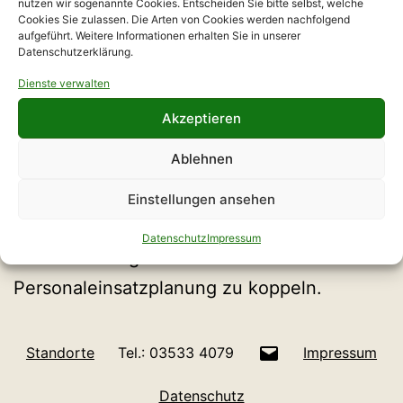
nutzen wir sogenannte Cookies. Entscheiden Sie bitte selbst, welche
Cookies Sie zulassen. Die Arten von Cookies werden nachfolgend
aufgeführt. Weitere Informationen erhalten Sie in unserer
Datenschutzerklärung.
PAL: VOT Friedberg
Dienste verwalten
Akzeptieren
Künstliche Intelligenz und Datenanalyse
Ablehnen
machen es möglich, (Voraussetzungen für)
die Produktion mit logistischen
Einstellungen ansehen
Prozessen,der Maschinenauslastung,
Datenschutz
Impressum
Instandhaltung von Technik und
Personaleinsatzplanung zu koppeln.
E-
Standorte
Tel.: 03533 4079
Impressum
Mail
Datenschutz