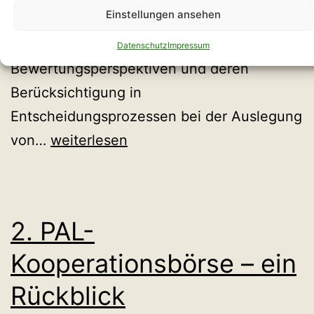
Einstellungen ansehen
Workshop auf. Die Teilnehmenden
diskutierten zu unterschiedlichen
Datenschutz
Impressum
Bewertungsperspektiven und deren
Berücksichtigung in
Entscheidungsprozessen bei der Auslegung
Partizipative
von…
weiterlesen
Entwicklung
von
KI-
2. PAL-
Systemen
Kooperationsbörse – ein
Rückblick