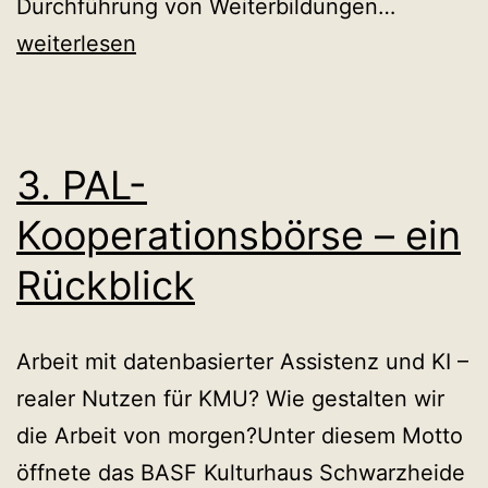
LMS:
Durchführung von Weiterbildungen…
Möglichk
weiterlesen
digitaler
Personal
3. PAL-
Kooperationsbörse – ein
Rückblick
Arbeit mit datenbasierter Assistenz und KI –
realer Nutzen für KMU? Wie gestalten wir
die Arbeit von morgen?Unter diesem Motto
öffnete das BASF Kulturhaus Schwarzheide