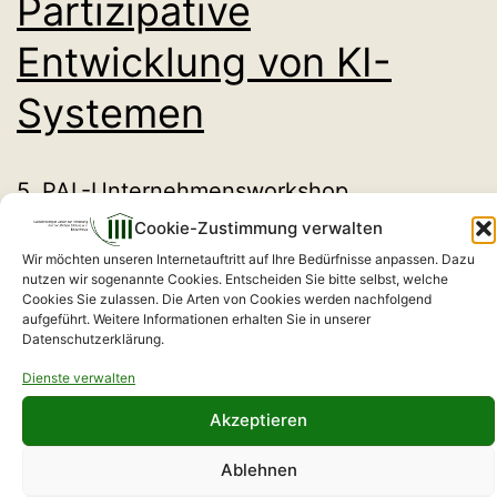
Partizipative
der
Entwicklung von KI-
caleg
GmbH
Systemen
5. PAL-Unternehmensworkshop
Brandenburg Die erfolgreiche Integration
Cookie-Zustimmung verwalten
Wir möchten unseren Internetauftritt auf Ihre Bedürfnisse anpassen. Dazu
von KI-Technologien in Unternehmen
nutzen wir sogenannte Cookies. Entscheiden Sie bitte selbst, welche
Cookies Sie zulassen. Die Arten von Cookies werden nachfolgend
erfordert nicht nur technisches Know-how,
aufgeführt. Weitere Informationen erhalten Sie in unserer
sondern auch eine enge Einbindung der
Datenschutzerklärung.
Mitarbeitenden. Der fünfte PAL-
Dienste verwalten
Unternehmensworkshop Brandenburg am
Akzeptieren
16. Januar 2025 griff die Diskussion zu
Ablehnen
Partizipationsmöglichkeiten aus dem 4.