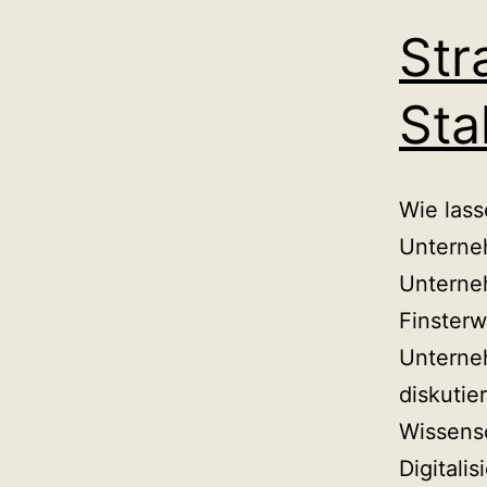
Str
Sta
Wie lass
Unterne
Unterne
Finsterw
Unterne
diskutie
Wissens
Digitali