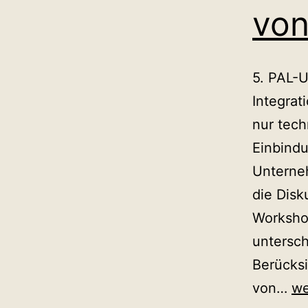
von
5. PAL-
Integrat
nur tec
Einbindu
Unterne
die Disk
Workshop
untersc
Berücks
Pa
von…
we