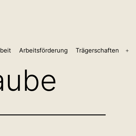
beit
Arbeitsförderung
Trägerschaften
Me
öf
aube