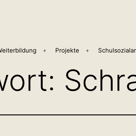
eiterbildung
Projekte
Schulsozialar
ü
Menü
Menü
en
öffnen
öffnen
wort:
Schr