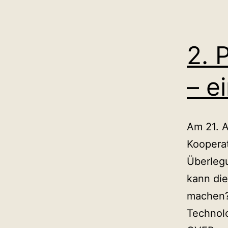
En
vo
KI
2. 
Sy
– e
Am 21. 
Koopera
Überlegu
kann die
machen?
Technolo