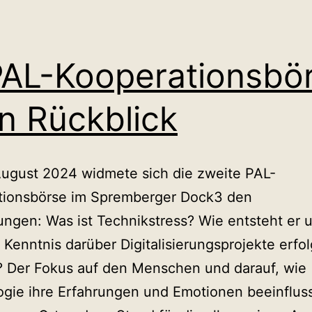
twicklung
n
-
PAL-Kooperationsbö
stemen
in Rückblick
August 2024 widmete sich die zweite PAL-
tionsbörse im Spremberger Dock3 den
ngen: Was ist Technikstress? Wie entsteht er 
 Kenntnis darüber Digitalisierungsprojekte erfol
 Der Fokus auf den Menschen und darauf, wie
gie ihre Erfahrungen und Emotionen beeinfluss