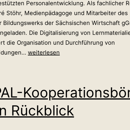
gestützten Personalentwicklung. Als fachlicher 
ré Stöhr, Medienpädagoge und Mitarbeiter des
r Bildungswerks der Sächsischen Wirtschaft 
ingeladen. Die Digitalisierung von Lernmateriali
ert die Organisation und Durchführung von
LMS:
ildungen…
weiterlesen
Möglichkeiten
digitaler
Personalentwicklung
PAL-Kooperationsbö
in Rückblick