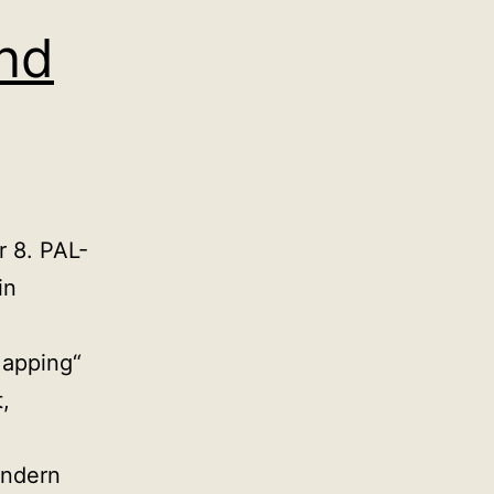
und
 8. PAL-
in
Mapping“
,
ondern