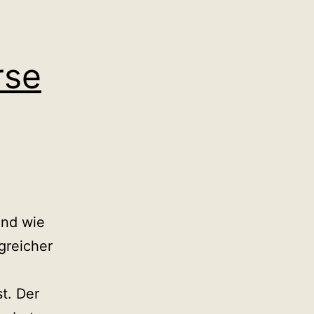
rse
und wie
greicher
t. Der