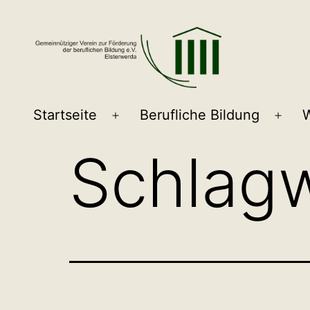
Zum
Inhalt
springen
GVFB
Startseite
Berufliche Bildung
W
Menü
Men
öffnen
öffn
Schlag