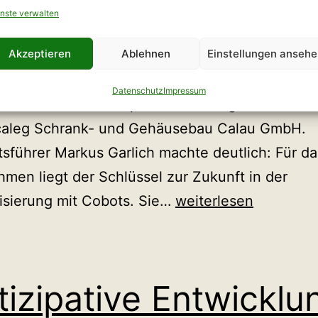
nste verwalten
Unternehmensworkshop Brandenburg Wie lassen
Akzeptieren
Ablehnen
Einstellungen anseh
he Intelligenz und Robotik sinnvoll in die Produ
ren? Diese Frage stand im Mittelpunkt des sech
Datenschutz
Impressum
ernehmensworkshops Brandenburg am 26. Jun
 caleg Schrank- und Gehäusebau Calau GmbH.
sführer Markus Garlich machte deutlich: Für da
men liegt der Schlüssel zur Zukunft in der
Cobots
isierung mit Cobots. Sie…
weiterlesen
und
KI
bei
tizipative Entwicklu
der