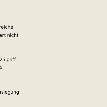
reiche
rt nicht
5 griff
4.
uslegung