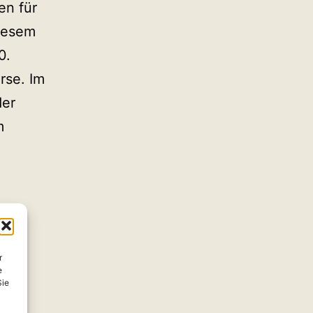
en für
diesem
0.
rse. Im
der
m
r
e
Sie