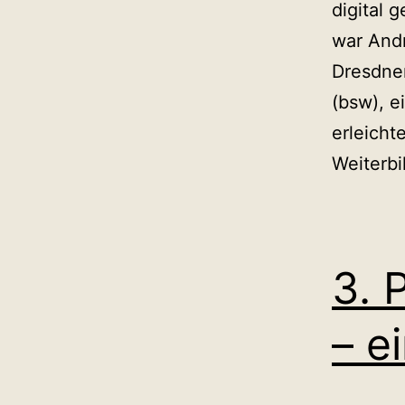
digital 
war And
Dresdne
(bsw), e
erleicht
Weiterb
3. 
– e