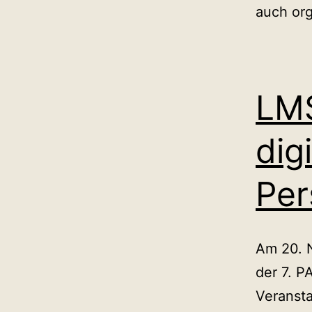
auch org
LMS
digi
Per
Am 20. 
der 7. 
Veransta