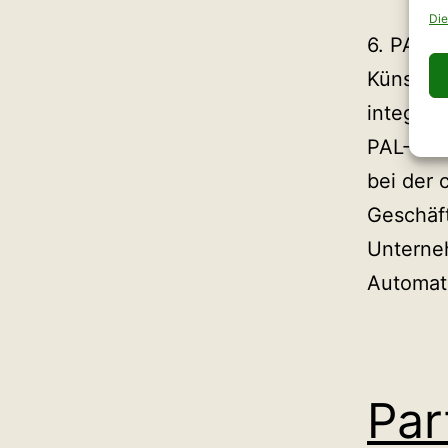
Die
6. PAL-
Künstlic
integrie
PAL-Unt
bei der
Geschäft
Unterneh
Automat
Par