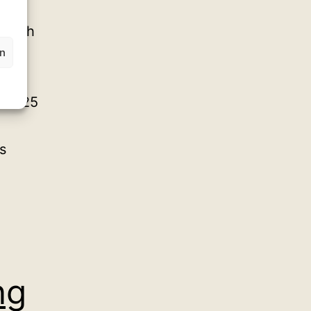
 sich
en
ktion
sten
i 2025
s
ng