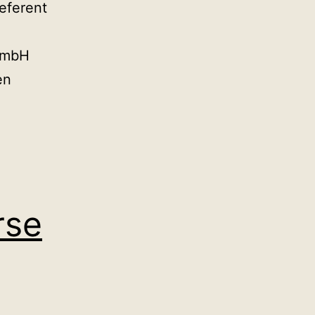
Referent
gGmbH
en
rse