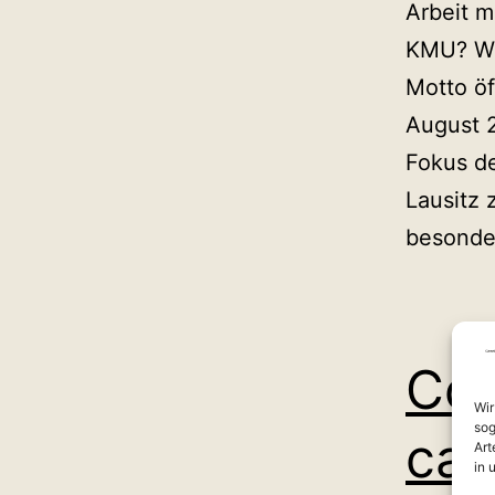
Arbeit m
KMU? Wi
Motto ö
August 2
Fokus de
Lausitz 
besond
Cob
Wir
sog
ca
Art
in 