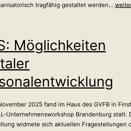
Strat
anisatorisch tragfähig gestaltet werden…
weite
und
Stake
Mapp
: Möglichkeiten
taler
sonalentwicklung
November 2025 fand im Haus des GVFB in Fins
PAL-Unternehmensworkshop Brandenburg statt. 
ltung widmete sich aktuellen Fragestellungen 