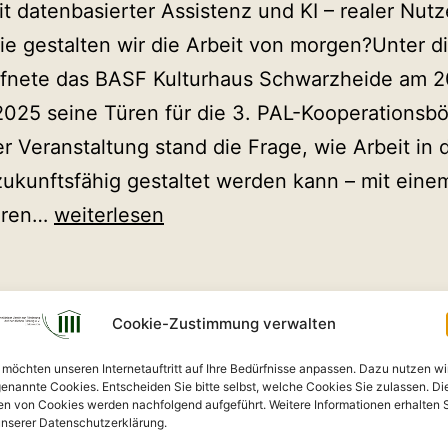
it datenbasierter Assistenz und KI – realer Nutz
e gestalten wir die Arbeit von morgen?Unter 
ffnete das BASF Kulturhaus Schwarzheide am 2
025 seine Türen für die 3. PAL-Kooperationsbö
r Veranstaltung stand die Frage, wie Arbeit in 
zukunftsfähig gestaltet werden kann – mit eine
3.
eren…
weiterlesen
PAL-
Kooperationsbörse
–
Cookie-Zustimmung verwalten
ots und KI bei der
ein
 möchten unseren Internetauftritt auf Ihre Bedürfnisse anpassen. Dazu nutzen wi
Rückblick
enannte Cookies. Entscheiden Sie bitte selbst, welche Cookies Sie zulassen. Di
leg GmbH
en von Cookies werden nachfolgend aufgeführt. Weitere Informationen erhalten 
unserer Datenschutzerklärung.