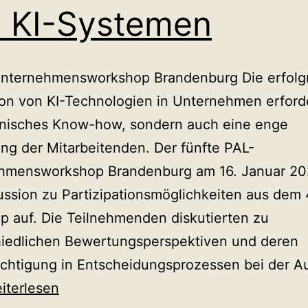
caleg
 KI-Systemen
GmbH
Unternehmensworkshop Brandenburg Die erfolg
ion von KI-Technologien in Unternehmen erforde
hnisches Know-how, sondern auch eine enge
ng der Mitarbeitenden. Der fünfte PAL-
hmensworkshop Brandenburg am 16. Januar 202
ussion zu Partizipationsmöglichkeiten aus dem 
 auf. Die Teilnehmenden diskutierten zu
hiedlichen Bewertungsperspektiven und deren
ichtigung in Entscheidungsprozessen bei der A
rtizipative
iterlesen