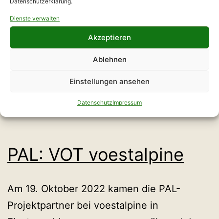
Datenschutzerklärung.
Dienste verwalten
Am 19.10.2022 fand bei der HQM Tubes
Akzeptieren
GmbH mit der Abteilung „Forschung und
Entwicklung“ ein Vor-Ort-Termin
Ablehnen
gemeinsam mit der TU Dresden und dem
Einstellungen ansehen
GVFB statt
Datenschutz
Impressum
PAL: VOT voestalpine
Am 19. Oktober 2022 kamen die PAL-
Projektpartner bei voestalpine in