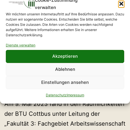
Cookie-Zustimmung
Am 12.05.2023 fand bei der voestalpine
verwalten
Wire Germany GmbH ein Vor-Ort-Termin
Wir möchten unseren Internetauftritt auf Ihre Bedürfnisse anpassen. Dazu
nutzen wir sogenannte Cookies. Entscheiden Sie bitte selbst, welche
statt – gemeinsam mit der TU Dresden und
Cookies Sie zulassen. Die Arten von Cookies werden nachfolgend
aufgeführt. Weitere Informationen erhalten Sie in unserer
dem GVFB.
Datenschutzerklärung.
Dienste verwalten
Akzeptieren
PAL-Meilensteintreffen
Ablehnen
an der BTU Cottbus
Einstellungen ansehen
Datenschutz
Impressum
Am 9. Mai 2023 fand in den Räumlichkeiten
der BTU Cottbus unter Leitung der
„Fakultät 3: Fachgebiet Arbeitswissenschaft