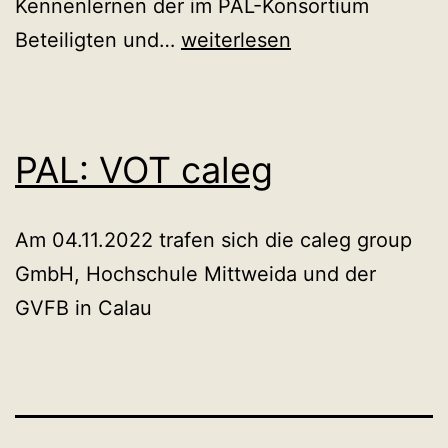
Kennenlernen der im PAL-Konsortium
Regelmäßiger
Beteiligten und…
weiterlesen
Austausch
mit
KMU
PAL: VOT caleg
der
Region
Am 04.11.2022 trafen sich die caleg group
GmbH, Hochschule Mittweida und der
GVFB in Calau